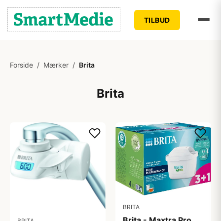
TILBUD
Forside
/
Mærker
/
Brita
Brita
BRITA
Brita - Maxtra Pro
BRITA