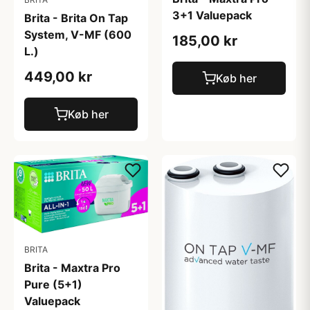
3+1 Valuepack
Brita - Brita On Tap
System, V-MF (600
185,00 kr
L.)
449,00 kr
Køb her
Køb her
BRITA
Brita - Maxtra Pro
Pure (5+1)
Valuepack