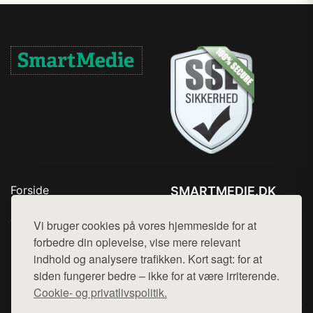
Forside
SMARTMEDIE.DK
Produkter
Tlf. 78768672
Top Rabatter
Vi bruger cookies på vores hjemmeside for at
Mail:
hej@want.dk
Kontakt
forbedre din oplevelse, vise mere relevant
indhold og analysere trafikken. Kort sagt: for at
Cookie- og privatlivspolitik
siden fungerer bedre – ikke for at være irriterende.
Cookie- og privatlivspolitik.