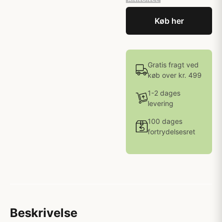
Køb her
Gratis fragt ved
køb over kr. 499
1-2 dages
levering
100 dages
fortrydelsesret
Beskrivelse