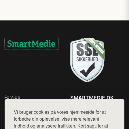
Forside
SMARTMEDIE.DK
Produkter
Tlf. 78768672
Top Rabatter
Vi bruger cookies på vores hjemmeside for at
Mail:
hej@want.dk
Kontakt
forbedre din oplevelse, vise mere relevant
indhold og analysere trafikken. Kort sagt: for at