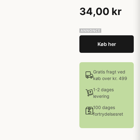
34,00 kr
Køb her
Gratis fragt ved
køb over kr. 499
1-2 dages
levering
100 dages
fortrydelsesret