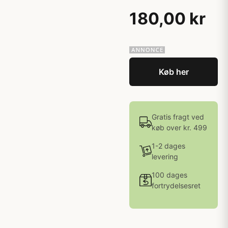
180,00 kr
Køb her
Gratis fragt ved
køb over kr. 499
1-2 dages
levering
100 dages
fortrydelsesret