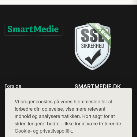
Forside
SMARTMEDIE.DK
Produkter
Tlf. 78768672
Top Rabatter
Vi bruger cookies på vores hjemmeside for at
Mail:
hej@want.dk
Kontakt
forbedre din oplevelse, vise mere relevant
indhold og analysere trafikken. Kort sagt: for at
Cookie- og privatlivspolitik
siden fungerer bedre – ikke for at være irriterende.
Cookie- og privatlivspolitik.