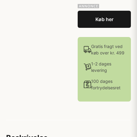
Køb her
Gratis fragt ved
køb over kr. 499
1-2 dages
levering
100 dages
fortrydelsesret