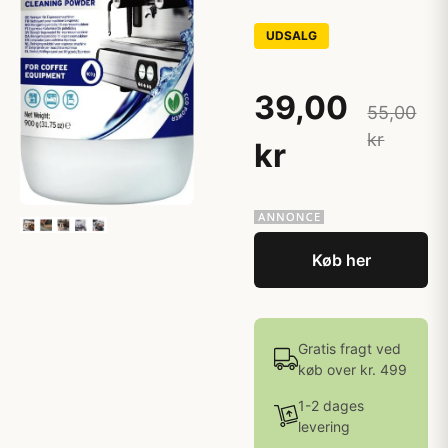
UDSALG
39,00
55,00
kr
kr
Køb her
Gratis fragt ved
køb over kr. 499
1-2 dages
levering