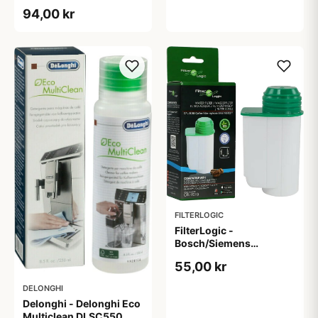
(500 ml)
94,00 kr
FILTERLOGIC
FilterLogic -
Bosch/Siemens
Vandfilter (TZ70003
55,00 kr
Kompatibelt)
DELONGHI
Delonghi - Delonghi Eco
Multiclean DLSC550