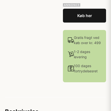
Køb her
Gratis fragt ved
køb over kr. 499
1-2 dages
levering
100 dages
fortrydelsesret