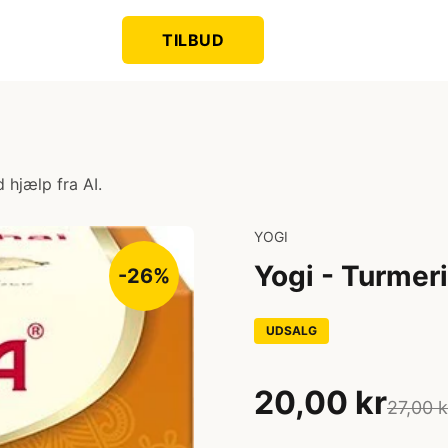
TILBUD
 hjælp fra AI.
YOGI
Yogi - Turmer
-26%
UDSALG
20,00 kr
27,00 k