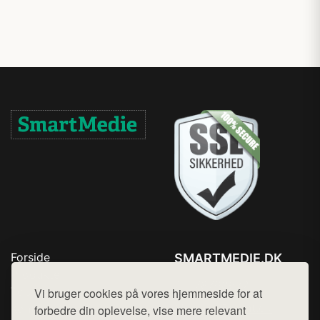
Forside
SMARTMEDIE.DK
Produkter
Tlf. 78768672
Top Rabatter
Vi bruger cookies på vores hjemmeside for at
Mail:
hej@want.dk
Kontakt
forbedre din oplevelse, vise mere relevant