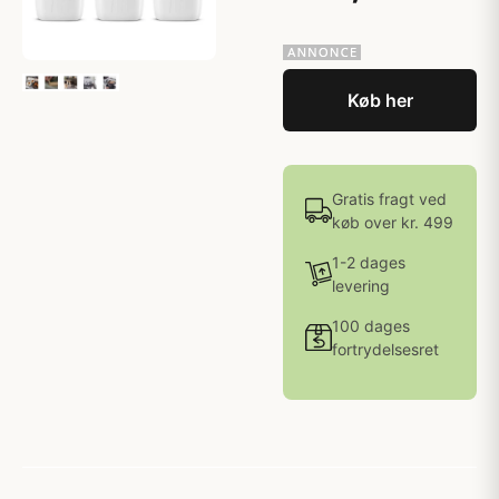
Køb her
Gratis fragt ved
køb over kr. 499
1-2 dages
levering
100 dages
fortrydelsesret