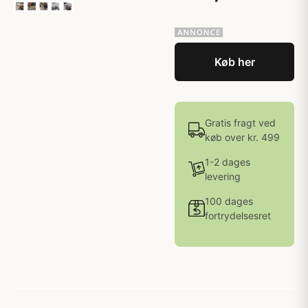
Køb her
Gratis fragt ved
køb over kr. 499
1-2 dages
levering
100 dages
fortrydelsesret