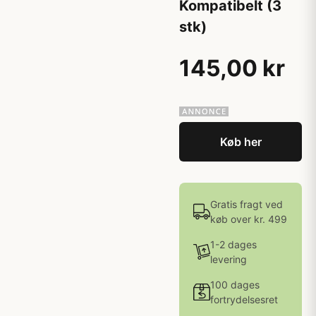
Kompatibelt (3
stk)
145,00 kr
Køb her
Gratis fragt ved
køb over kr. 499
1-2 dages
levering
100 dages
fortrydelsesret