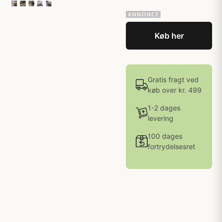
Køb her
Gratis fragt ved
køb over kr. 499
1-2 dages
levering
100 dages
fortrydelsesret