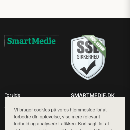
Forside
SMARTMEDIE.DK
Produkter
Tlf. 78768672
Top Rabatter
Vi bruger cookies på vores hjemmeside for at
Mail:
hej@want.dk
Kontakt
forbedre din oplevelse, vise mere relevant
indhold og analysere trafikken. Kort sagt: for at
Cookie- og privatlivspolitik