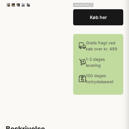
Køb her
Gratis fragt ved
køb over kr. 499
1-2 dages
levering
100 dages
fortrydelsesret
Beskrivelse