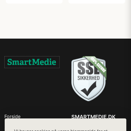
Forside
SMARTMEDIE.DK
Produkter
Tlf. 78768672
Top Rabatter