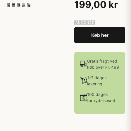
199,00 kr
Køb her
Gratis fragt ved
køb over kr. 499
1-2 dages
levering
100 dages
fortrydelsesret